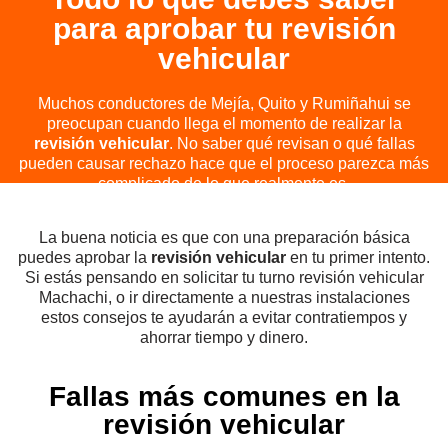
para aprobar tu revisión
vehicular
Muchos conductores de Mejía, Quito y Rumiñahui se
preocupan cuando llega el momento de realizar la
revisión vehicular
. No saber qué revisan o qué fallas
pueden causar rechazo hace que el proceso parezca más
complicado de lo que realmente es.
La buena noticia es que con una preparación básica
puedes aprobar la
revisión vehicular
en tu primer intento.
Si estás pensando en solicitar tu turno revisión vehicular
Machachi, o ir directamente a nuestras instalaciones
estos consejos te ayudarán a evitar contratiempos y
ahorrar tiempo y dinero.
Fallas más comunes en la
revisión vehicular