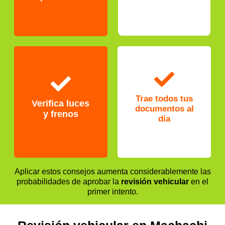
fallas antes de la
inspección.
Verifica luces y
frenos
Trae todos tus
documentos al
Trae todos tus
Son dos de los
día
Verifica luces
documentos al
motivos más
y frenos
día
comunes de
Cédula y matricula
rechazo durante la
original
inspección.
Aplicar estos consejos aumenta considerablemente las
probabilidades de aprobar la
revisión vehicular
en el
primer intento.