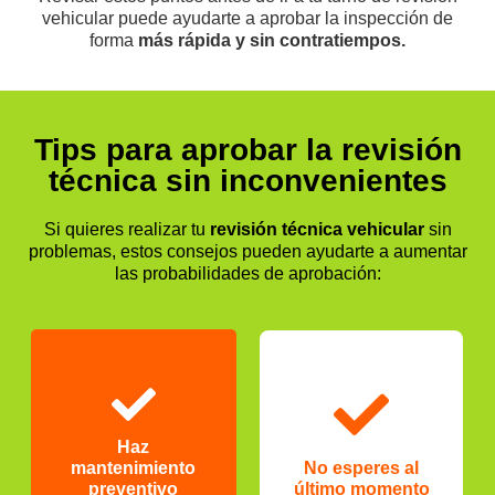
vehicular puede ayudarte a aprobar la inspección de
forma
más rápida y sin contratiempos.
Tips para aprobar la revisión
técnica sin inconvenientes
Si quieres realizar tu
revisión técnica vehicular
sin
problemas, estos consejos pueden ayudarte a aumentar
las probabilidades de aprobación:
Haz
mantenimiento
preventivo
Haz
mantenimiento
No esperes al
Un chequeo previo
puede detectar
preventivo
último momento